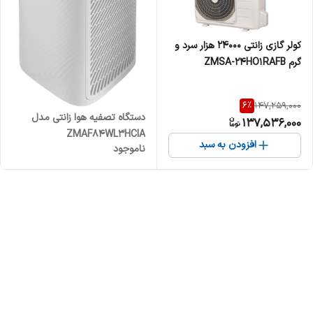
کولر گازی زانتی 24000 هزار سرد و
گرم ZMSA-24HO1RAFB
6
%
147,259,000
دستگاه تصفیه هوا زانتی مدل
137,536,000
ZMAF84WL3HCIA
افزودن به سبد
ناموجود