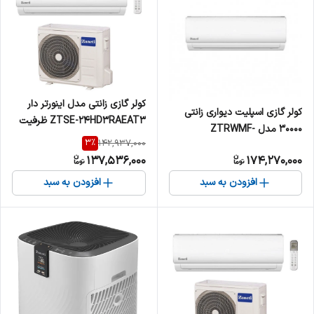
کولر گازی زانتی مدل اینورتر دار
کولر گازی اسپلیت دیواری زانتی
ZTSE-24HD3RAEAT3 ظرفیت
30000 مدل ZTRWMF-
24000
3
%
142,937,000
30HR2AEAWS
137,536,000
174,270,000
افزودن به سبد
افزودن به سبد