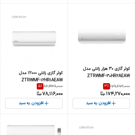
کولر گازی 30 هزار زانتی مدل
کولر گازی زانتی 12000 مدل
ZTRWMF-30HR2AEAW
ZTRWMF-12HR1AEAW
5
%
3
%
82,438,000
179,672,000
78,116,000
174,270,000
افزودن به سبد
افزودن به سبد