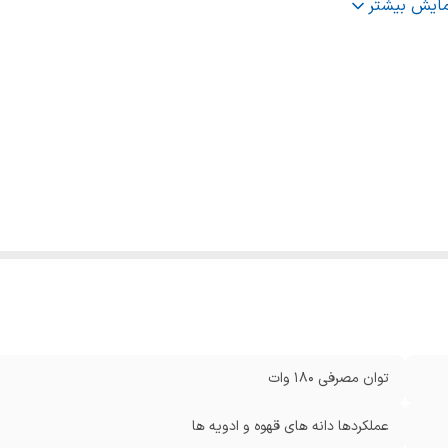
:
مثبت مناسب برای مصارف خانگی و نیمه حرفه ای
مایش بیشتر
:
نوع تیغه 40 میلی متری ضد زنگ
:
ترازو دیجیتال دقیق
توان مصرفی ۱۸۰ وات
عملکردها دانه های قهوه و ادویه ها