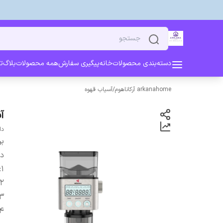
دسته‌بندی محصولات
خانه
پیگیری سفارش
همه محصولات
بلاگ
ت
arkanahome آرکاناهوم
/
آسیاب قهوه
آس
دارای 18 م
بر
دس
:
1
2
3
4