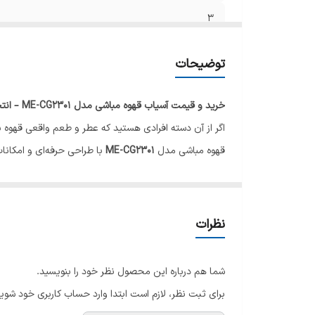
3
4
توضیحات
5
خرید و قیمت آسیاب قهوه مباشی مدل ME-CG2301 – انتخاب حرفه‌ای برای دوستداران قهوه
6
اگر از آن دسته افرادی هستید که عطر و طعم واقعی قهوه بر
قهوه مباشی مدل
ME-CG2301
با طراحی حرفه‌ای و امکانات
7
توان 180 وات، ترکیبی از قدرت و عملکرد
یکی از ویژگی‌های برجسته این دستگاه،
توان مصرفی 180 وات
قهوه به‌سرعت و با کمترین صدا و لرزش آسیاب شوند، بدون ا
نظرات
31 درجه تنظیم آسیاب – از اسپرسو تا فرنچ پرس
ویژگی منحصربه‌فرد
آسیاب قهوه ME-CG2301
، قابلیت تنظ
شما هم درباره این محصول نظر خود را بنویسید.
تنظیم کنید. چه بخواهید قهوه را برای
اسپرسو، قهوه‌ساز فی
برای ثبت نظر، لازم است ابتدا وارد حساب کاربری خود شوید
آسیاب‌های هم‌رده‌اش متمایز کرده است.