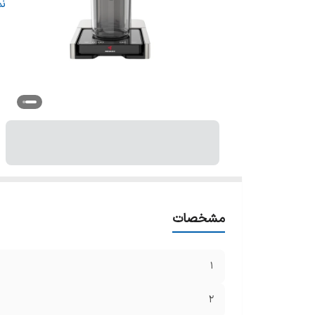
5
ن
6
7
مشخصات
1
2