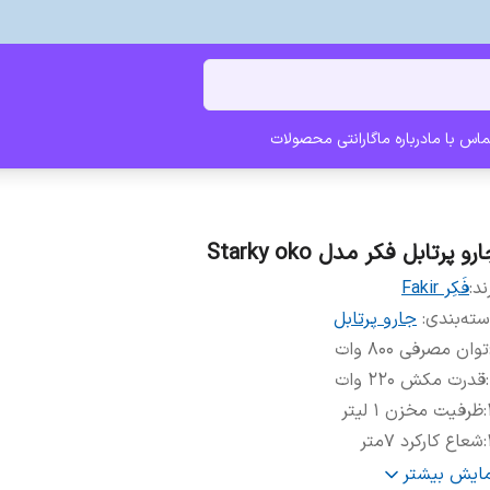
ماس با ما
درباره ما
گارانتی محصولات
رو پرتابل فکر مدل Starky oko
ند:
فَکِر Fakir
ته‌بندی
:
جارو پرتابل
توان مصرفی 800 وات
:
قدرت مکش 220 وات
:
ظرفیت مخزن 1 لیتر
:
شعاع کارکرد 7متر
:
صدا 84 دسی بل
مایش بیشتر