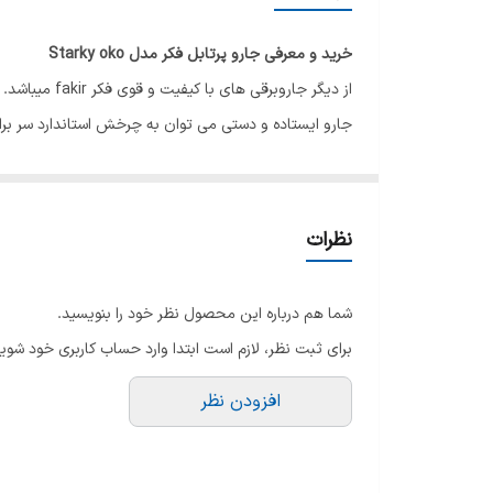
5
خرید و معرفی جارو پرتابل فکر مدل Starky oko
از دیگر جار
جارو ایستاده و دستی می توان به چرخش استاندارد سر برای تمیز کردن س
طراحی زیبا
ازمحصولات شرکتی است که همواره به طراحی محصولات خود ا
بر روی د
نظرات
توان به چرخش سر استاندارد جارو برای آسان تر تمیز کردن 
ویژگی های خاص
شما هم درباره این محصول نظر خود را بنویسید.
جارو برقی
برای ثبت نظر، لازم است ابتدا وارد حساب کاربری خود شوید
در مدت زمان کوتاه و با توان مکش بالای 220 واتی که دارد نظافت ساده تر و سریع تر انجام شود.
افزودن نظر
این محصول از مخزن زباله 1 لیتری 
می باشد، زیرا هوایی که به بیرون انتقال می دهد تمیز و ع
میزان صدای تقریبا کم 84 دسی بل از