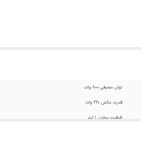
توان مصرفی 800 وات
قدرت مکش 220 وات
ظرفیت مخزن 1 لیتر
شعاع کارکرد 7متر