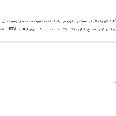
صدا 84 دسی بل
وبرقی های با کیفیت و قوی فکر fakir میباشد. که دارای یک طراحی شیک و مدرن می باشد، که به صورت دست
طوح، توان مکش 220 وات، مخزن یک لیتری،
فیلتر
HEPA 10
و شعاع کارک
همیت داده است، و سلیقه ی مشتریان را در اولویت کار خود قرار داده است. با
یوار می باشد، همچنین دارای مخزن زباله 1 لیتر، دسته ارگونومی برای چرخش همراه فیلتر هپا از سایر شاخص ها
درز ها و انواع سطوح اشاره کرد.
 ایستاده و دستی فکر مدل Starky oko برای افرادی که حساسیت بالایی به نظافت محیط خانه دارند مناسب م
.
به با فیلتر بهداشتی استاندارد به همراه شرایط جذب سریع زباله ها برخوردار می باشد. وجود ف
اری از ذرات است.
 سایر ویژگی های مهم این جارو ایستاده به حساب می آید. ویژگی کنترل قدرت به همراه آن ت