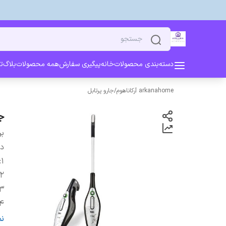
دسته‌بندی محصولات
خانه
پیگیری سفارش
همه محصولات
بلاگ
ت
arkanahome آرکاناهوم
/
جارو پرتابل
جا
بر
دس
:
1
2
3
4
5
ن