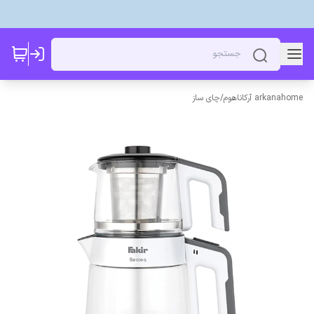
arkanahome آرکاناهوم
/
چای ساز