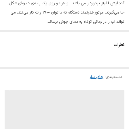
گنجایش
1 لیتر
برخوردار می باشد . و هر دو روی یک پایه‌ی دایره‌ای شکل
جا می‌گیرند. موتور قدرتمند دستگاه که با توان 1900 وات کار می‌کند، می
تواند آب را در زمانی کوتاه به دمای جوش برساند.
سیم اتصال به برق دستگاه به قسمت پایه متصل می باشد و این ویژگی
باعث شده بتوان پس از جوشیدن آب، آزادانه کتری را جابه‌جا نمود.
نظرات
همچنین چای ساز فکر مدل Bestea دارای سیستم
قطع کن خودکار
می
باشد و
قابلیت گرم نگه دارنده
نیز دارد. جنس این محصول از
ترکیب
شیشه
و
پلاستیک
می باشد و فیلتر قوری نیز از جنس استیل و
دسته‌بندی
:
چای ساز
ضدزنگ می باشد فکر آلمان محصولات خود را به 106 کشور جهان از جمله
ایران و ترکیه صادر می نماید. این کارخانه جزو اولین برند های لوازم
خانگی در دنیا می باشد که توانسته هر ساله با نوآوری، تولید و حفظ کیفیت
در بازار لوازم خانگی برقی پیشرفت قابل توجهی داشته باشد.
از ویژگی های منحصر بفرد این دستگاه می توان به موارد زیر اشاره کرد:
فیلتر فولاد ضد زنگ