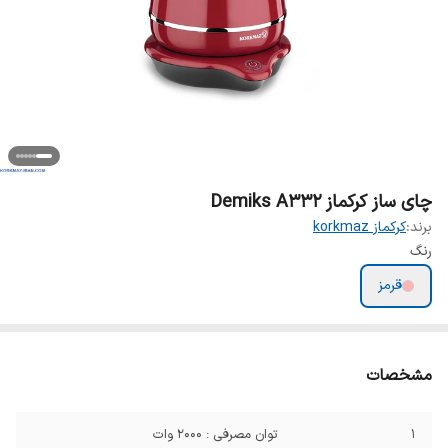
چای ساز کرکماز Demiks A332
برند:
کرکماز korkmaz
رنگ
قرمز
مشخصات
1
توان مصرفی : 2000 وات