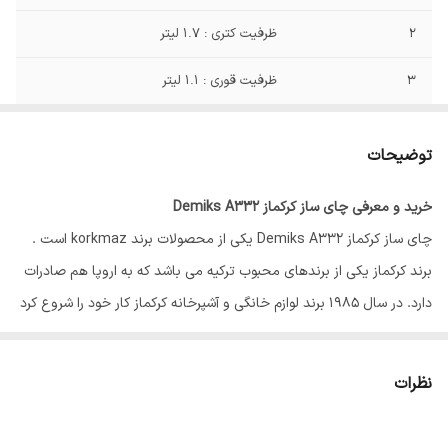
2
ظرفیت کتری : 1.7 لیتر
3
ظرفیت قوری : 1.1 لیتر
4
دارای قابلیت خاموش شدن خودکار
توضیحات
5
دارای قابلیت گرم نگه داشتن
خرید و معرفی چای ساز کرکماز Demiks A332
6
جنس بدنه کتری : استیل ضد زنگ 18/10
چای ساز کرکماز Demiks A332 یکی از محصولات برند korkmaz است .
7
جنس بدنه قوری : استیل ضد زنگ 18/10
برند کرکماز یکی از برندهای محبوب ترکیه می باشد که به اروپا هم صادرات
دارد. در سال 1985 برند لوازم خانگی و آشپرخانه کرکماز کار خود را شروع کرد
و تا به امروز یکی از پرطرفدار ترین و موفق ترین برند های جهانی است.
این برند طراحی های بسیار زیبایی دارد و ظرافت خاصی در تولید محصولات
نظرات
آن به کار رفته است. محصولاتی از قبیل ظروف پخت و پز و لوازم برقی
آشپزخانه از تولیدات این برند می باشند.