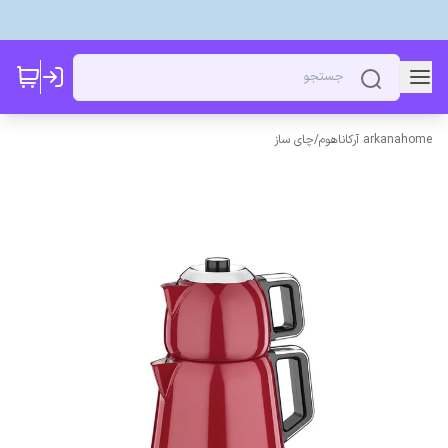
arkanahome آرکاناهوم
/
چای ساز