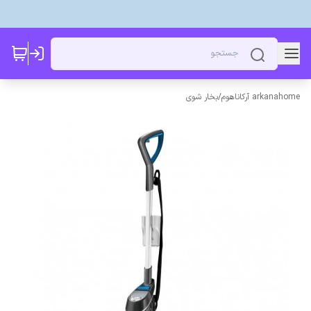
arkanahome آرکاناهوم
/
بخار شوی