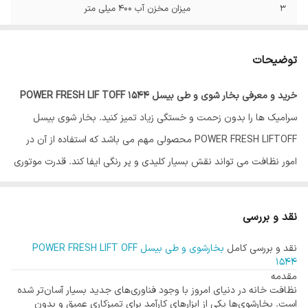
3
میزان مخزن آب 400 میلی متر
4
مدت زمان داغ شدن دستگاه کمتز از یک دقیقه
توضیحات
6
سیستم نظافت مناسب برای
سنگ،سرامیک،پارکت،کاشی،اجاق گاز وشیرآلات
خرید و معرفی بخار شوی و طی بیسل POWER FRESH LIF TOFF 1544
سرامیک ها را بدون زحمت و خستگی زیاد تمیز کنید. بخار شوی بیسل
5
دارای 13 سری مختلف برای انواع سطوح
POWER FRESH LIFTOFF محصولی مهم می باشد که استفاده از آن در
امور نظافت می‌ تواند نقش بسیار کلیدی و پر رنگی ایفا کند. قدرت موتوری
که درون این محصول وجود دارد برابر دو هزار و ششصد وات می باشد. که
میزان بسیار بالایی بوده و نشان می‌ دهد که سرعت و قدرت این بخار شوی
نقد و بررسی
در امر نظافت بسیار بالا می باشد. البته این میزان از توان مصرفی بالا به
نقد و بررسی کامل
بخارشوی و طی بیسل POWER FRESH LIFT OFF
معنای کم مصرف بودن این بخار شوی نمی‌ باشد. و مصرف این دستگاه
1544
کاملا بهینه است.
مقدمه
نظافت خانه در دنیای امروز با وجود فناوری‌های جدید بسیار آسان‌تر شده
است. بخارشوی‌ها یکی از ابزارهای کارآمد برای تمیزکاری عمیق و بدون