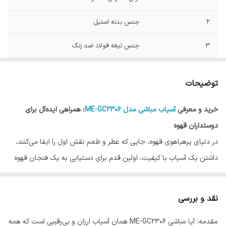
2
جنس بدنه استیل
3
جنس تیغه فولاد ضد زنگ
4
نوع تیغه مخروطی
توضیحات
5
حالت آسیاب ۵۲ عدد
خرید و معرفی
آسیاب مباشی مدل ME-GC2306
: همراهی ایده‌آل برای
6
امکان قراردادن پرتافیلتر دارد
دوستداران قهوه
در دنیای پرهیاهوی قهوه، جایی که عطر و طعم نقش اول را ایفا می‌کنند،
داشتن یک آسیاب با کیفیت، اولین قدم برای دستیابی به یک فنجان قهوه
ایده‌آل است. آسیاب مباشی مدل ME-GC2306، محصولی است که با تلفیق
دقت مهندسی ژاپنی و توان تولیدی کشور چین، تجربه‌ای نو و لذت‌بخش از
نقد و بررسی
آسیاب کردن دانه‌های قهوه را ارائه می‌دهد. این دستگاه، با مشخصات فنی
مقدمه: آیا مباشی ME‑GC2306 همان آسیاب ارزان و بی‌رقیبی است که همه
قابل توجه و طراحی کاربرپسند، به سرعت جای خود را در میان علاقه‌مندان