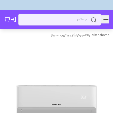
arkanahome آرکاناهوم
/
کولرگازی و تهویه مطبوع