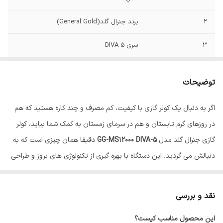
2
برند جنرال گلد(General Gold)
3
سری DIVA 5
4
مدل یونیت داخلی GG-MS12000 DIVA 5
توضیحات
5
مدل یونیت خارجی GG-MS12000 DIVA 5
اگر به دنبال یک کولر گازی با کیفیت، کم مصرف و چند کاره هستید که هم
6
مصرف انرژی A++
در روزهای گرم تابستان و هم در سرمای زمستان به کمک شما بیاید، کولر
7
برق تک فاز
گازی جنرال گلد مدل
GG-MS12000 DIVA-5
دقیقا همان چیزی است که به
دنبالش می گردید. این دستگاه با بهره گیری از تکنولوژی های بروز و طراحی
8
نحوه عملکرد سرمایشی و گرمایشی
مدرن توانسته فروش بسیار خوبی را در بین محصولات متنوع برند جنرال
9
گاز R410a
گلد (
General Gold
) تجربه کند و تبدیل به یکی از محبوب ترین مدل ها
نقد و بررسی
شود.
10
منطقه‌آب‌وهوایی معتدل(T1)
این محصول مناسب کیست؟
نقاط قوت