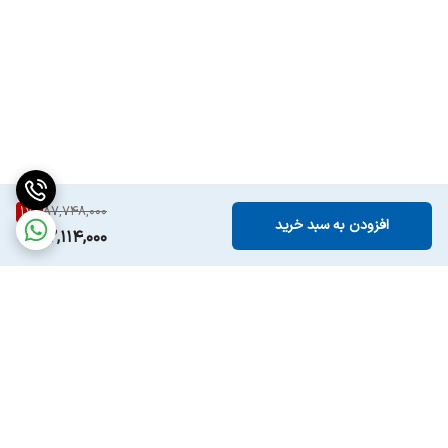
چرا
GG-MS12000 DIVA-5
انتخاب مناسبی است؟
17
%
87,748,000
افزودن به سبد خرید
کارکرد دو حالته
(
گرما
یش و سرمایش)
72,114,000
استفاده
از
گاز
R410a
با راندمان بالا و سازگار با محیط زیست
دارا
ی تکنولوژی اینورتر برای کاهش مصرف انرژی و آلودگی صوتی
ظرف
یت مناسب برای فضاهای مسکونی و اداری کوچک تا متوسط
ظاهر
ز
یبا و طراحی مدرن
عرضه
با
گارانت
ی و خدمات پس از فروش معتبر
کولر گازی جنرال گلد مدل
GG-MS12000 DIVA-5
برای کسانی است که به
برگشت به بالا