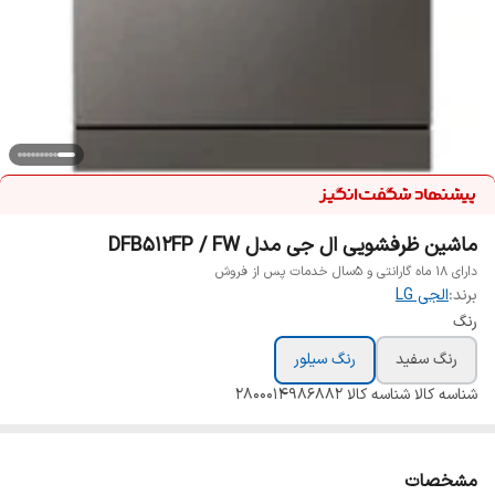
ماشین ظرفشویی ال جی مدل DFB512FP / FW
دارای 18 ماه گارانتی و 5سال خدمات پس از فروش
برند:
الجی LG
رنگ
رنگ سفید
رنگ سیلور
شناسه کالا
شناسه کالا 2800014986882
مشخصات