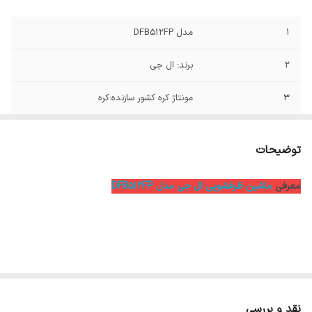
1
مدل DFB512FP
2
برند: ال جی
3
مونتاژ کره کشور سازنده:کره
4
نوع موتور inverter direct drive
توضیحات
5
برچسب انرژی A++
معرفی
ماشین ظرفشویی ال جی مدل DFB512FP
6
خشک کن دارد
7
قفل کودک دارد
8
قابلیت تنظیم سبد دارد
9
شستشو با نصف ظرفیت دارد(هالف لود)
نقد و بررسی