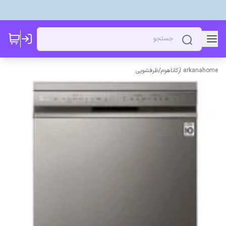
arkanahome آرکاناهوم
/
ظرفشویی