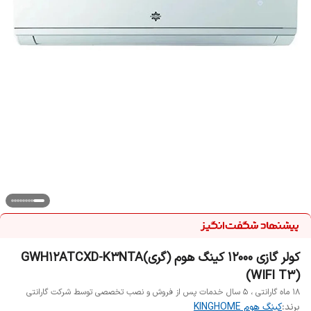
کولر گازی 12000 کینگ هوم (گری)GWH12ATCXD-K3NTA
(WIFI T3)
۱۸ ماه گارانتی ، ۵ سال خدمات پس از فروش و نصب تخصصی توسط شرکت گارانتی
برند:
کینگ هوم KINGHOME