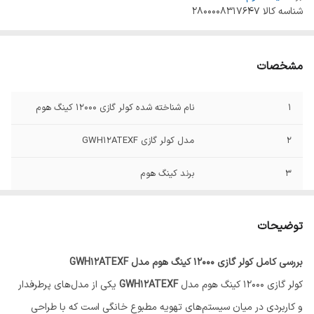
شناسه کالا
2800008317647
مشخصات
1
نام شناخته شده کولر گازی 12000 کینگ هوم
2
مدل کولر گازی GWH12ATEXF
3
برند کینگ هوم
4
کشور سازنده برند آمریکا
توضیحات
5
کشور مونتاژ چین
بررسی کامل کولر گازی 12000 کینگ هوم مدل GWH12ATEXF
6
نوع کولرگازی اسپلیت دیواری
کولر گازی 12000 کینگ هوم مدل
GWH12ATEXF
یکی از مدل‌های پرطرفدار
7
رنگ پنل (یونیت) داخلی سفید
و کاربردی در میان سیستم‌های تهویه مطبوع خانگی است که با طراحی