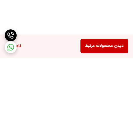
برای فضاهای کوچک تا متوسط مناسب می‌باشد. کولر گازی کینگ هوم مدل
GWH12ATEXF با این ظرفیت می‌تواند به راحتی دمای محیط را در
کوتاه‌ترین زمان کاهش دهد.
این کولر گازی معمولاً برای فضاهایی با متراژ زیر مناسب است:
ناموجود
دیدن محصولات مرتبط
اتاق خواب
نشیمن‌های کوچک
دفاتر کاری
فروشگاه‌های کوچک
اتاق‌های اداری
به طور کلی این مدل برای فضاهایی با متراژ تقریبی
20 تا 35 متر مربع
عملکرد بسیار خوبی دارد.
برگشت به بالا
کمپرسور قدرتمند و عملکرد پایدار
قلب هر کولر گازی، کمپرسور آن است. کمپرسور وظیفه فشرده‌سازی گاز مبرد
و ایجاد چرخه سرمایش را بر عهده دارد. در کولر گازی کینگ هوم مدل