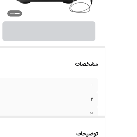
6
7
8
9
مشخصات
1
2
3
4
توضیحات