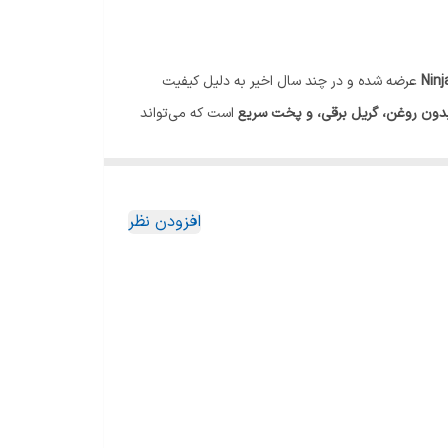
برنامه ها AIR FRY: سرخ کردن, ,, Dehydrate: خشک کردن میوه و سبزی, ,, بریان کردن (Roast), ,, پختن (Bake), ,, گریل
Ninj
عرضه شده و در چند سال اخیر به دلیل کیفیت
بدون روغن، گریل برقی، و پخت سریع
است که می‌تواند
افزودن نظر