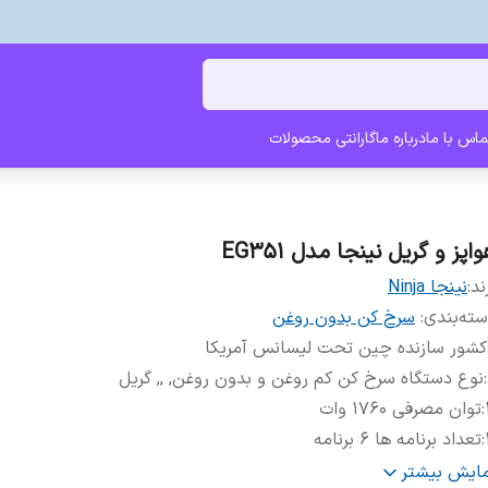
ماس با ما
درباره ما
گارانتی محصولات
اپز و گریل نینجا مدل EG351
ند:
نینجا Ninja
ته‌بندی
:
سرخ کن بدون روغن
کشور سازنده چین تحت لیسانس آمریکا
:
نوع دستگاه سرخ کن کم روغن و بدون روغن, ,, گریل
:
توان مصرفی 1760 وات
:
تعداد برنامه ها 6 برنامه
:
کانوکشن یا فن دارد
مایش بیشتر