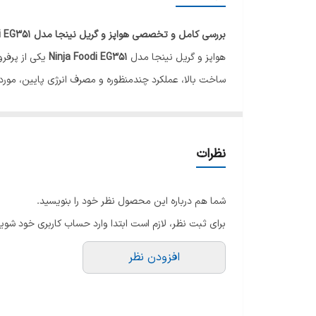
5
بررسی کامل و تخصصی هواپز و گریل نینجا مدل Ninja Foodi EG351
6
هواپز و گریل نینجا مدل
Ninja Foodi EG351
یکی از پرفرو
ساخت بالا، عملکرد چندمنظوره و مصرف انرژی پایین، مورد ت
7
تقریباً هر نوع غذایی را با حداقل روغن و حداکثر طعم آماد
برای دریافت مشاوره ی رایگان خرید وراهنمایی محصول
ا
8
نظرات
9
شما هم درباره این محصول نظر خود را بنویسید.
برای ثبت نظر، لازم است ابتدا وارد حساب کاربری خود شوید
افزودن نظر