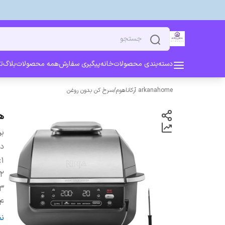
دسته‌بندی محصولات
خانه
پیگیری سفارش
همه محصولات
بلاگ
ت
arkanahome آرکاناهوم
/
سرخ کن بدون روغن
هو
بر
دس
:
1
2
3
4
5
ن