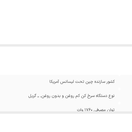
:
برنامه ها AIR FRY: سرخ کردن, ,, Dehydrate: خشک کردن میوه
بریان کردن (Roast), ,, پختن (Bake), ,, گریل کردن
:
نوع سبد داخل درب بازشو از بالا
:
سیستم ایمنی پایه ضد لغزش و سرخوردن
:
سایر مشخصات بوی کم در حین پخت, ,, امکان تهیه 4 سطح گریل
کشور سازنده چین تحت لیسانس آمریکا
نوع دستگاه سرخ کن کم روغن و بدون روغن, ,, گریل
توان مصرفی 1760 وات
تعداد برنامه ها 6 برنامه