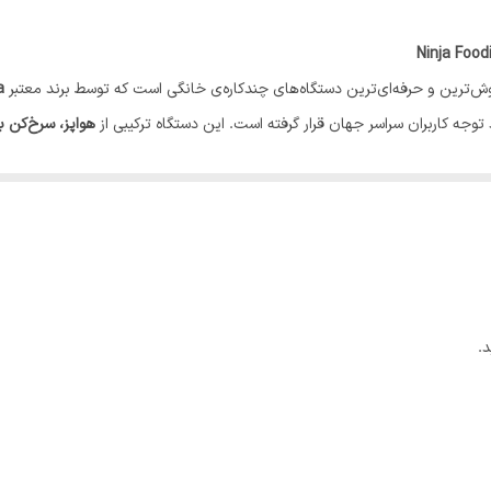
کانوکشن یا فن دارد
ش‌ترین و حرفه‌ای‌ترین دستگاه‌های چندکاره‌ی خانگی است که توسط برند معتبر
a
کردن
وجه کاربران سراسر جهان قرار گرفته است. این دستگاه ترکیبی از
هواپز، سرخ‌کن 
نوع سبد داخل درب بازشو از بالا
ه کند.
ینجا
کلیک کنید
سیستم ایمنی پایه ضد لغزش و سرخوردن
سایر مشخصات بوی کم در حین پخت, ,, امکان تهیه 4 سطح گریل
.