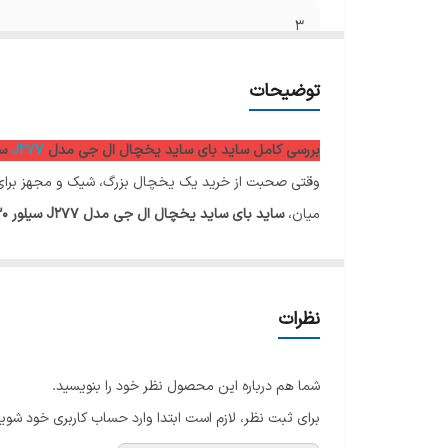
3
4
توضیحات
5
بررسی کامل ساید بای ساید یخچال ال جی مدل
J277
سیلور 0
6
وقتی صحبت از خرید یک یخچال بزرگ، شیک و مجهز برای خا
میان،
ساید بای ساید یخچال ال جی مدل J277 سیلور 30 فوت GC-J277FMHV
7
کرده است.
8
برای دریافت مشاوره ی رایگان خرید وراهنمایی محصول
ا
9
نظرات
10
شما هم درباره این محصول نظر خود را بنویسید.
11
برای ثبت نظر، لازم است ابتدا وارد حساب کاربری خود شوید