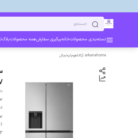
دسته‌بندی محصولات
خانه
پیگیری سفارش
همه محصولات
بلاگ
ت
arkanahome آرکاناهوم
/
یخچال
V
دارای 18 ماه گ
بر
دس
بر
:
1
2