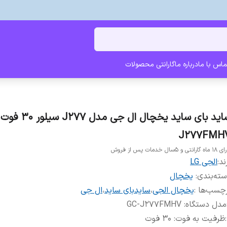
ماس با ما
درباره ما
گارانتی محصولات
J277FMH
ارانتی و 5سال خدمات پس از فروش
ند:
الجی LG
ته‌بندی
:
یخچال
چسب‌ها :
یخچال الجی
،
سایدبای ساید
،
ال جی
مدل دستگاه: GC-J277FMHV
:
ظرفیت به فوت: 30 فوت