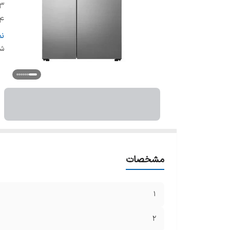
3
4
5
ن
6
شن
7
8
9
10
11
12
3
مشخصات
4
5
شن
1
2