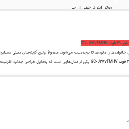
موتور اینورتر خطی ال جی
دور این دور 3 درب
سیستم multi air flow
3 فوت GC-J277FMHV
کشور های حفظ رطوبت
نواده‌های متوسط تا پرجمعیت می‌شود، معمولاً اولین گزینه‌های ذهنی بسیاری ا
یکی از مدل‌هایی است که به‌دلیل طراحی جذاب، ظرفیت بالا 
سیستم door cooling
یخساز و آبسردکن اتوماتیک
ینجا
کلیک کنید
قابلیت اتصال به آبشهری
ساخت کره مونتاژ چین
ارتفاع 179 سانت
.