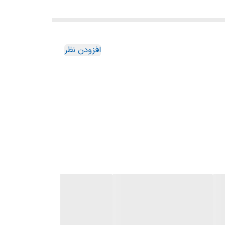
PX3 که Projector Central در سپتامبر 2024 آن را بررسی کرد، عرضه می‌شود. هایسنس C2 اولترا که قادر به ارائه عملکرد مناسب بازی و غوطه‌وری سینمایی روی
افزودن نظر