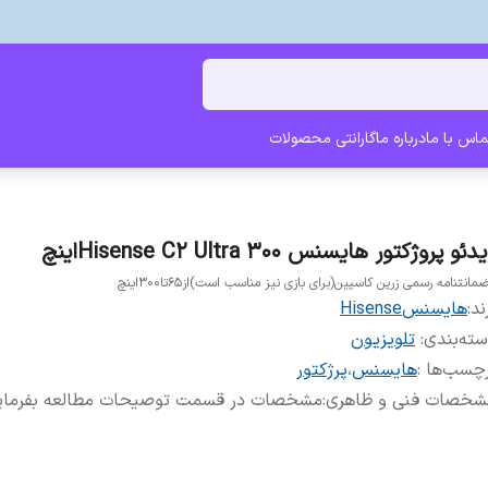
ماس با ما
درباره ما
گارانتی محصولات
دئو پروژکتور هایسنس Hisense C2 Ultra 300اینچ
ضمانتنامه رسمی زرین کاسپین(برای بازی نیز مناسب است)از65تا300اینچ
ند:
هایسنسHisense
ته‌بندی
:
تلویزیون
چسب‌ها :
هایسنس
،
پرژکتور
شخصات فنی و ظاهری
:
مشخصات در قسمت توصیحات مطالعه بفرمای