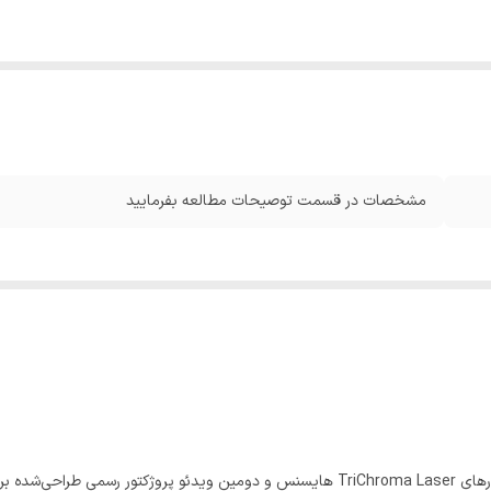
مشخصات در قسمت توصیحات مطالعه بفرمایید
هایسنس C2 اولترا مدل پرچمدار سری مینی ویدئو پروژکتورهای TriChroma Laser هایسنس و دو