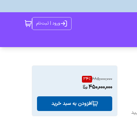
ورود | ثبت‌نام
34
%
685,000,000
450,000,000
افزودن به سبد خرید
ید