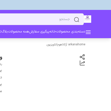
دسته‌بندی محصولات
خانه
پیگیری سفارش
همه محصولات
بلاگ
ت
arkanahome آرکاناهوم
/
تلویزیون
وی
با
بر
دس
بر
م