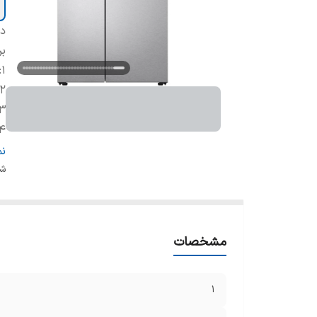
دس
بر
:
1
2
3
4
5
ن
6
شن
7
8
9
مشخصات
10
11
12
1
3