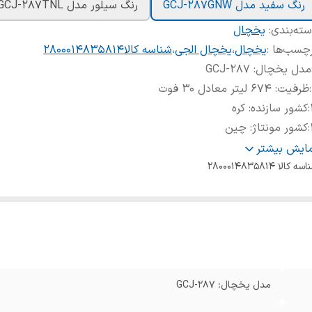
رنگ سفید مدل GCJ-287GNW
رنگ سیلور مدل GCJ-287TNL
ته‌بندی
:
یخچال
چسب‌ها :
یخچال
،
یخچال الجی
،
شناسه کالا2800014835814
مدل یخچال: GCJ-287
:
ظرفیت: 674 لیتر معادل 30 فوت
:
کشور سازنده: کره
:
کشور مونتاژ: چین
:
رنگ: سیلور، سفید
مایش بیشتر
:
طراحی درب: Door In Door
اسه کالا
2800014835814
:
نوع کمپرسور: اینورتر خطی
:
گاز مبرد: R600a
:
فیلتر تصفیه هوا Hygen Fresh
:
سیستم خنک کننده Door Cooling
:
صفحه نمایش: لمسی
:
یخ ساز اتوماتیک: دارد
مدل یخچال: GCJ-287
1
:
اتصال به آب شهری: سفید دارد، سیلور با استفاده از مبدل می‌تواند 