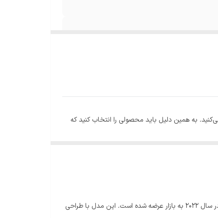
ی‌کنید. به همین دلیل باید محصولی را انتخاب کنید که
ی مدت طولانی تازه نگه دارد.
یخچال فریزر ساید بای ساید ال جی J287 رنگ نقره ای مدل GCJ-287TNL یکی از جدیدترین مدل‌های ساید بای ساید ال جی است که در سال 2022 به بازار عرضه شده است. این مدل با طراحی