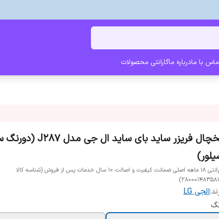
ماس با ما
درباره ما
گارانتی محصولات
یخچال فریزر ساید بای ساید ال جی 
یلور)
گارانتی 18 ماهه اصلی ضمانت کیفیت و اصالت 10 سال خدمات پس از فروش (شناسه کالا
280001483581
ند:
الجی LG
نگ