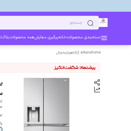
دسته‌بندی محصولات
خانه
پیگیری سفارش
همه محصولات
بلاگ
ت
arkanahome آرکاناهوم
/
یخچال
س
4)
بر
ر