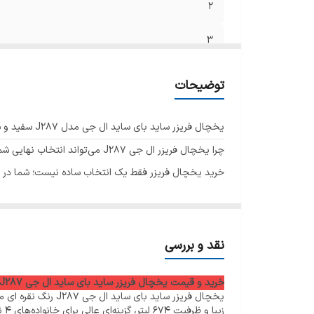
2
4
3
5
شن
4
توضیحات
16
5
8
یخچال فریزر ساید بای ساید ال جی مدل J287 سفید و سیلور؛ انتخابی لوکس، جادار و هوشمند برای خانه‌های امروزی
19
6
0
چرا یخچال فریزر ال جی J287 می‌تواند انتخاب نهایی شما باشد؟
21
خرید یخچال فریزر فقط یک انتخاب ساده نیست؛ شما در واقع 
7
هم از نظر
ظرفیت
مناسب خانواده شما باشد، هم
طراحی
جذ
8
9
نقد و بررسی
10
خرید و قیمت یخچال فریزر ساید بای ساید ال جی J287 رنگ نقره ای مدل GCJ-287TNL
11
زیبا و ظرفیت 674 لیتر، گزینه‌ای عالی برای خانواده‌های 4 نفره یا بیشتر به حساب می‌آید.