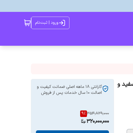
ورود | ثبت‌نام
مدل J287 (دورنگ سفید و
گارانتی 18 ماهه اصلی ضمانت کیفیت و
اصالت 10 سال خدمات پس از فروش
9
%
354,829,000
320,000,000