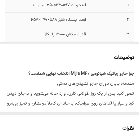
1
ابعاد ربات 97×350×350 میلی متر
2
ابعاد ایستگاه شارژ 588×340×457
3
قدرت مکش 12000 پاسکال
4
نوع سنسور حرکتی LDS
توضیحات
5
عملکردها مکش گردوغبار، طی کشی خیس و
خشک، خود تمیزکننده
چرا جارو رباتیک شیائومی Mijia M40 انتخاب نهایی شماست؟
مقدمه: پایان دوران جارو کشیدن‌های دستی
6
نوع موتور براشلس
تصور کنید پس از یک روز طولانی کاری، وارد خانه می‌شوید و به‌جای دیدن
7
نوع طی کشی خیس و خشک
گرد و غبار یا لکه‌های روی سرامیک، با خانه‌ای کاملاً درخشان و تمیز روبه‌رو
می‌شوید. این دیگر یک رویا نیست؛ این وعده‌ای است که
جارو رباتیک
8
قابلیت ماپ لیفتینگ دارد
شیائومی Mijia M40
به شما می‌دهد. در دنیای پرمشغله امروز، تکنولوژی نه
نظرات
9
متراژ قابل پوشش 240 متر مربع
برای لوکس بودن، بلکه برای خرید «زمان» و «آرامش» ساخته شده است.