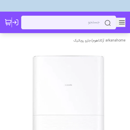
arkanahome آرکاناهوم
/
جارو روباتیک