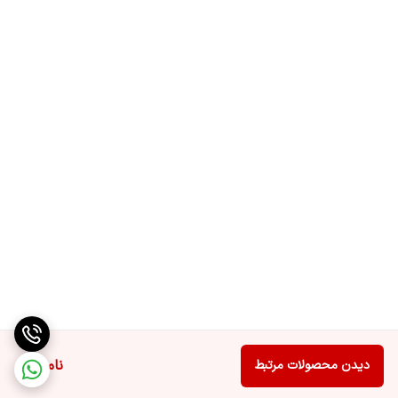
می‌شود و به راحتی می‌توانید آن را بردارید.
۳. طراحی سبک و ارگونومیک؛ نظافت بدون کمردرد
یکی از سوالات همیشگی مشتریان این است: «آیا این جارو برای جابجایی
بین طبقات سنگین نیست؟»
سامسونگ مدل 20M2510 تنها
۴.۱ کیلوگرم
وزن دارد. این وزن کم در کنار
چرخ‌های بزرگ لاستیکی که روی سطوح سرامیکی و پارکت خط نمی‌اندازند،
باعث می‌شود دستگاه به نرمی پشت سر شما حرکت کند.
دسته ارگونومیک (Easy Grip):
طراحی دسته به گونه‌ای است که مچ دست
در وضعیت استراحت قرار می‌گیرد و شلنگ دستگاه گره نمی‌خورد (چرخش
۳۶۰ درجه).
۴. سیستم فیلتراسیون پیشرفته؛
تنفس هوای پاک
آیا بعد از جارو کشیدن دچار عطسه می‌شوید؟ این به دلیل خروج ذرات
ناموجود
دیدن محصولات مرتبط
میکروسکوپی از پشت جاروبرقی است.
سامسونگ 20M2510 به سیستم
Advanced Allergen Filtration
مجهز