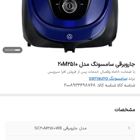
جاروبرقی سامسونگ مدل 20M2510
با ضمانت ۱۸ماه و۵سال خدمات پس از فروش افرا سرویس
برند:
سامسونگ samaung
شناسه کالا
شناسه کالا: 2008923698768
مشخصات
1
مدل جاروبرقی SC20M2510WB