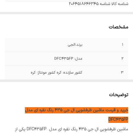
شناسه کالا
شناسه 2064518646345
مشخصات
1
برند:الجی
2
مدل: DFC435FP
3
کشور سازنده: کره کشور مونتاژ: کره
4
رنگ بدنه:استیل و سفید
توضیحات
5
برچسب مصرف انرژی A++
خرید و قیمت ماشین ظرفشویی ال جی 435 رنگ نقره ای مدل
6
میزان مصرف آب (لیتر) 9.6
DFC435FP
7
لوازم جانبی دفترچه راهنما، کابل برق
ماشین ظرفشویی ال جی 435 رنگ نقره ای مدل DFC435FP یکی از