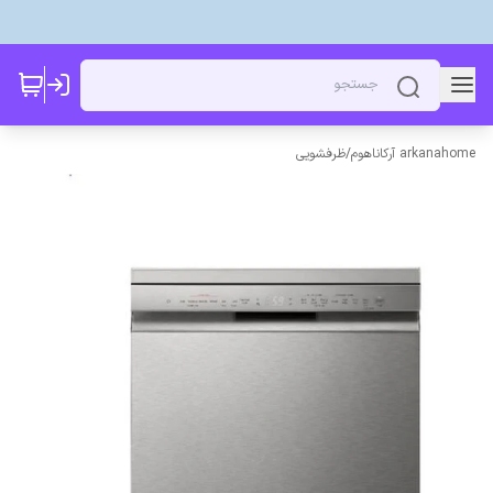
arkanahome آرکاناهوم
/
ظرفشویی