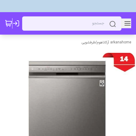
arkanahome آرکاناهوم
/
ظرفشویی