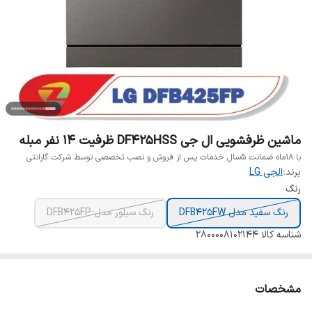
ماشین ظرفشویی ال جی DF425HSS ظرفیت ۱۴ نفر مبله
با 18ماه ضمانت 5سال خدمات پس از فروش و نصب تخصصی توسط شرکت گارانتی
برند:
الجی LG
رنگ
رنگ سفید مدل DFB425FW
رنگ سیلور مدل:DFB425FP
شناسه کالا
۲۸۰۰۰۰۸۱۰۲۱۴۴
مشخصات