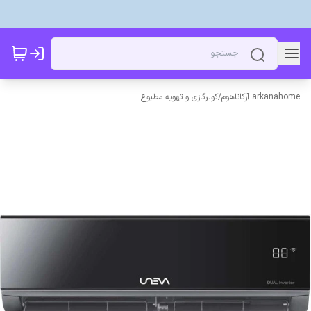
arkanahome آرکاناهوم
/
کولرگازی و تهویه مطبوع