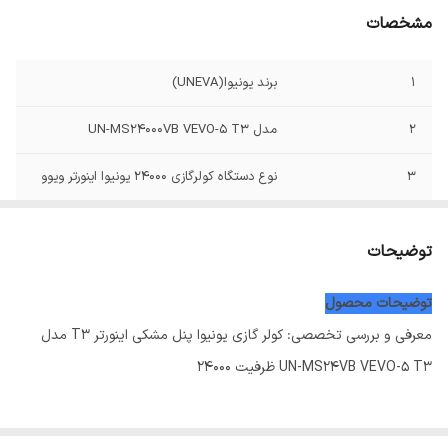
مشخصات
1
برند یونیوا(UNEVA)
2
مدل UN-MS24000VB VEVO-5 T3
3
نوع دستگاه کولرگازی 24000 یونیوا اینورتر ویوو
4
ساخت کشور چین سفارش انگلیس
توضیحات
5
ظرفیت BTU/h 24000
توضیحات محصول
6
نوع کمپرسور کمپرسور روتاری موتور سنگین T3
معرفی و بررسی تخصصی: کولر گازی یونیوا پنل مشکی اینورتر T3 مدل
7
قابلیت سوپر سایلنت دارد
UN-MS24VB VEVO-5 T3 ظرفیت 24000
8
کلاس منطقه آب و هوایی T3