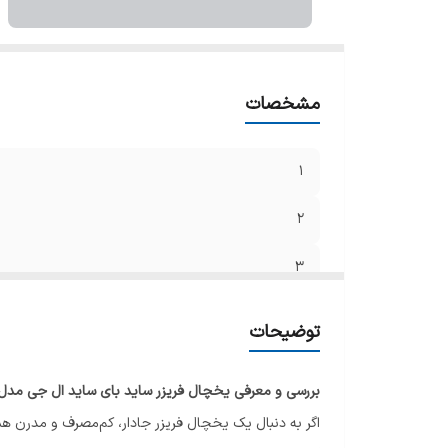
5
16
7
مشخصات
8
1
19
0
2
21
3
2
4
3
توضیحات
4
5
5
بررسی و معرفی یخچال فریزر ساید بای ساید ال جی مدل 287
سا
6
اگر به دنبال یک یخچال فریزر جادار، کم‌مصرف و مدرن هس
ها