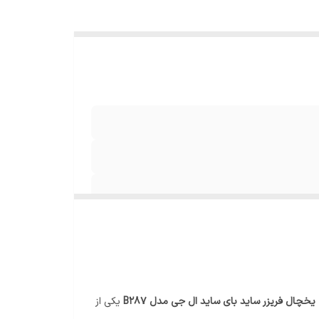
ع دما در بخش
ی مواد
 کنترل
 ها؛
یخچال فریزر ساید بای ساید ال جی مدل B287
یکی از