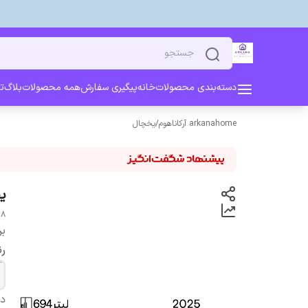
دسته‌بندی محصولات
خانه
پیگیری سفارش
همه محصولات
بلاگ
ت
arkanahome آرکاناهوم
/
یخچال
ی
۱۸ ماه گارانتی ، ۵ سال خدمات پس از فروش نصب
بر
ر
دس