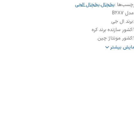
چسب‌ها :
یخچال
،
یخچال الجی
مدل B287
:
برند ال جی
:
کشور سازنده برند کره
:
کشور مونتاژ چین
:
نوع یخچال فریزر ساید بای ساید
مایش بیشتر
:
تعداد درب 2 درب
:
ظرفیت کل (فوت) 30 فوت
:
ظرفیت کل (لیتر) 647
:
نوع موتور کمپرسور اینورتر
:
گاز مبرد R600a
:
برچسب مصرف انرژی A++
:
فناوری سرمایش اصلی: Linear Cooling برای کاهش نوسانات دما
1
:
سیستم تهویه هوا: Multi Air Flow برای جریان یکنواخت هوا در تم
بخش‌ها
1
:
فیلتر بوگیر: Deodorizer برای جلوگیری از ایجاد بوی نامطبوع