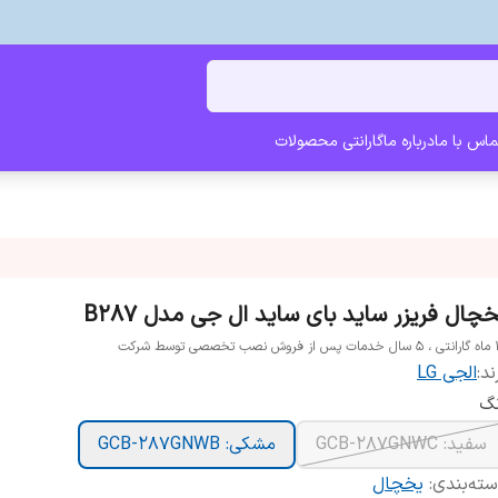
ماس با ما
درباره ما
گارانتی محصولات
خچال فریزر ساید بای ساید ال جی مدل B287
 تخصصی توسط شرکت
ند:
الجی LG
نگ
سفید: GCB-287GNWC
مشکی: GCB-287GNWB
ته‌بندی
:
یخچال