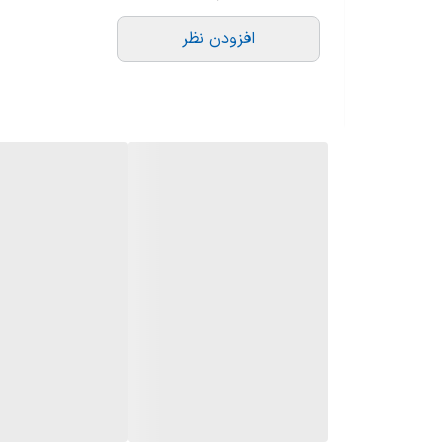
افزودن نظر
17
در ادامه به بررسی کامل ویژگی‌ها، امکانات و مزایای این م
طراحی مدرن و چشم‌نواز
18
یکی از اولین نکاتی که در مورد
یخچال ساید بای ساید LG B287
19
باکیفیت استفاده کرده تا به راحتی با دکوراسیون آشپزخان
20
21
22
23
24
فناوری LinearCooling™ نوسانات دما را کاهش می‌دهد و باعث می‌شود تازگی و طعم مواد غذایی تا ۷ روز حفظ شود.
25