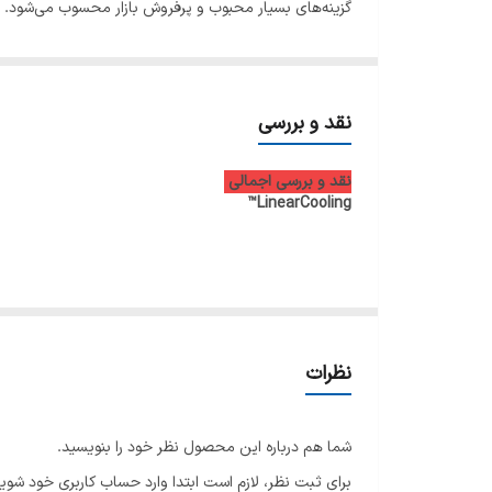
گزینه‌های بسیار محبوب و پرفروش بازار محسوب می‌شود. ال
7
شن
زیبا و عملکرد قدرتمند را در اختیار مصرف‌کنندگان قرار دهد.
8
9
نقد و بررسی
10
نقد و بررسی اجمالی
LinearCooling™
11
12
13
نظرات
14
15
شما هم درباره این محصول نظر خود را بنویسید.
این یخچال با ظرفیت بالا، سیستم سرمایش پیشرفته و موتو
برای ثبت نظر، لازم است ابتدا وارد حساب کاربری خود شوید
کسانی که به دنبال یک یخچال با دوام و اقتصادی هستند، 
16