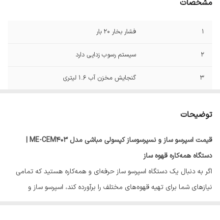
مشخصات
1
فشار بخار ۲۰ بار
2
سیستم رسوب زدایی دارد
3
گنجایش مخزن آب ۱.۶ لیتری
4
گنجایش مخزن شیر ۴۰۰ میلی لیتری
توضیحات
5
توان مصرفی1350 وات
قیمت اسپرسو ساز و نسپرسوساز کپسولی مباشی مدل ME-CEM403 |
6
نوشیدنی های قابل تهیه اسپرسو،آب
دستگاه همه‌کاره قهوه ساز
جوش،کاپوچینو،لاته،کارامل ماکیاتو،موکا،شیر گرم
و...
اگر به دنبال یک دستگاه اسپرسو ساز حرفه‌ای و همه‌کاره هستید که تمامی
نیازهای شما برای تهیه قهوه‌های مختلف را برآورده کند، اسپرسو ساز و
7
قابلیت استفاده ازپودر قهوه-کپسول‌های نسپرسو-
نسپرسوساز کپسولی مباشی مدل
دولچه گوستو-Caffitaly
ME-CEM403
یک انتخاب عالی برای
شماست. این دستگاه با ویژگی‌های منحصر به فرد خود، تجربه‌ای بی‌نظیر از