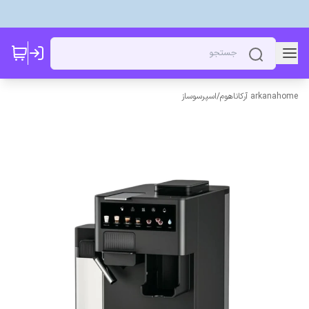
arkanahome آرکاناهوم
/
اسپرسوساز