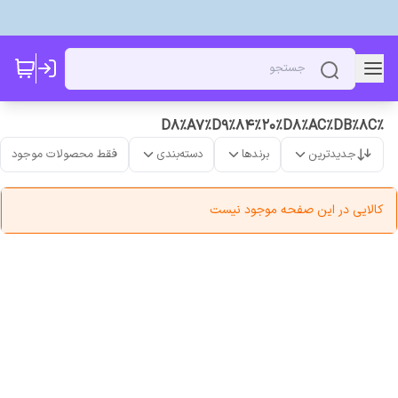
%D8%A7%D9%84%20%D8%AC%DB%8C
جدیدترین
برندها
دسته‌بندی
فقط محصولات موجود
کالایی در این صفحه موجود نیست