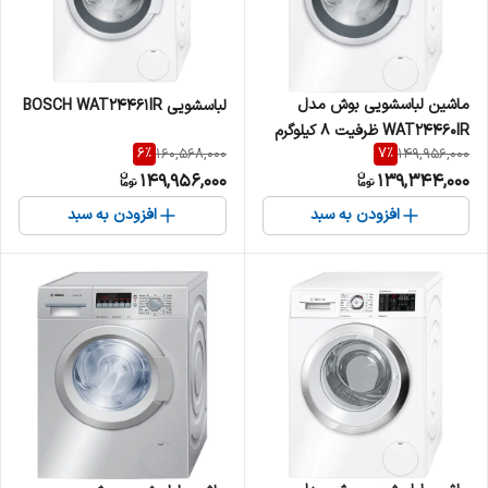
ماشین لباسشویی بوش مدل
لباسشویی BOSCH WAT24461IR
WAT24460IR ظرفیت 8 کیلوگرم
6
%
7
%
160,568,000
149,956,000
149,956,000
139,344,000
افزودن به سبد
افزودن به سبد