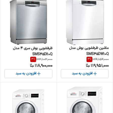
ماشین ظرفشویی بوش مدل
ظرفشویی بوش سری 4 مدل
SMS45DW10Q
SMS45DI10Q
3
%
3
%
123,103,000
124,154,000
118,900,000
119,951,000
افزودن به سبد
افزودن به سبد