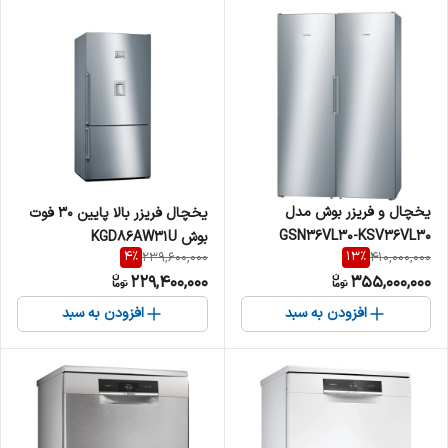
یخچال و فریزر بوش مدل
یخچال فریزر بالا پایین 30 فوت
GSN36VL30-KSV36VL30
بوش KGD86AW31U
4
%
13
%
239,600,000
410,000,000
229,400,000
355,000,000
افزودن به سبد
افزودن به سبد