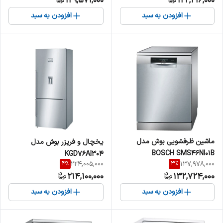
129,571,000
122,216,000
افزودن به سبد
افزودن به سبد
ماشین ظرفشویی بوش مدل
یخچال و فریزر بوش مدل
BOSCH SMS46NI01B
KGD76AI304
4
%
3
%
224,005,000
137,978,000
214,100,000
132,724,000
افزودن به سبد
افزودن به سبد