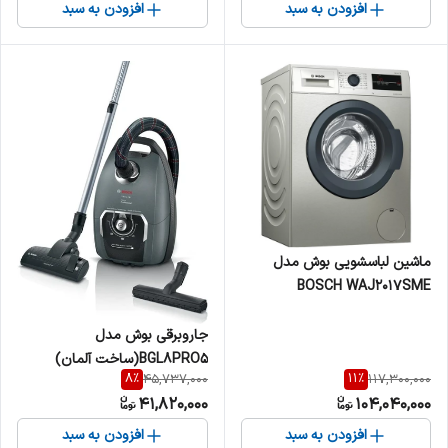
افزودن به سبد
افزودن به سبد
ماشین لباسشویی بوش مدل
BOSCH WAJ2017SME
جاروبرقی بوش مدل
BGL8PRO5(ساخت آلمان)
8
%
11
%
45,737,000
117,300,000
41,820,000
104,040,000
افزودن به سبد
افزودن به سبد