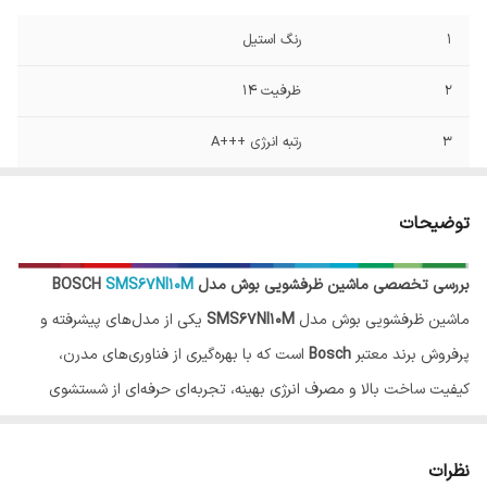
1
رنگ استیل
2
ظرفیت 14
3
رتبه انرژی +++A
4
سری 6
توضیحات
5
میزان صدا (دسی بل) 42
بررسی تخصصی ماشین ظرفشویی بوش مدل BOSCH
SMS67NI10M
6
میزان مصرف آب در هر سیکل شستشو (لیتر)
6.4
ماشین ظرفشویی بوش مدل
SMS67NI10M
یکی از مدل‌های پیشرفته و
پرفروش برند معتبر
Bosch
است که با بهره‌گیری از فناوری‌های مدرن،
7
تعداد سبد 3
کیفیت ساخت بالا و مصرف انرژی بهینه، تجربه‌ای حرفه‌ای از شستشوی
8
جنس محفظه داخلی استیل
ظروف را برای کاربران فراهم می‌کند. این مدل با طراحی استیل زیبا، ظرفیت
بالا و امکانات متنوع، انتخابی عالی برای خانواده‌هایی است که به دنبال یک
نظرات
9
شروع با تاخیر (۱تا ۲۴ ساعت) دارد