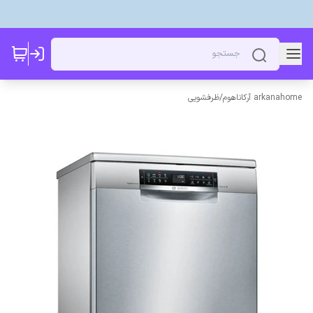
arkanahome آرکاناهوم
/
ظرفشویی