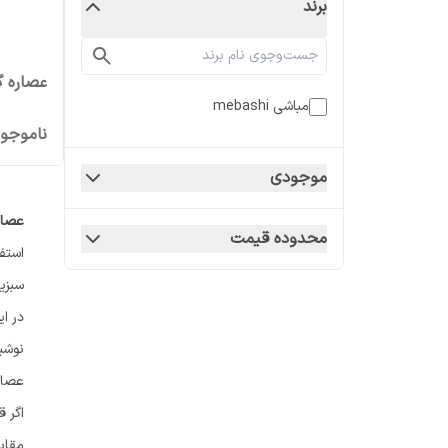
برند
عصاره گیر 
مباشی mebashi
ناموجو
موجودی
عصاره
محدوده قیمت
استفا
سبزی
در ای
نوشی
عصاره
اگر 
مقای