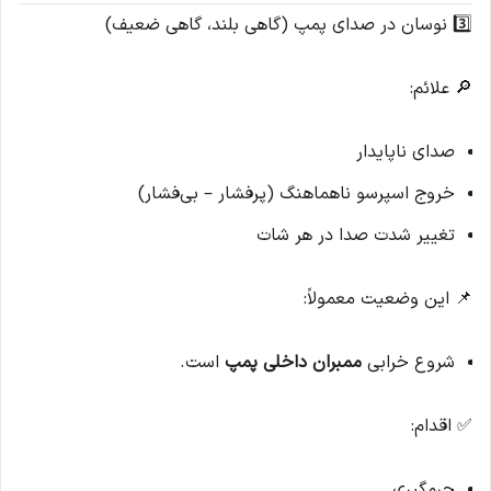
3️⃣ نوسان در صدای پمپ (گاهی بلند، گاهی ضعیف)
🔎 علائم:
صدای ناپایدار
خروج اسپرسو ناهماهنگ (پرفشار – بی‌فشار)
تغییر شدت صدا در هر شات
📌 این وضعیت معمولاً:
شروع خرابی
ممبران داخلی پمپ
است.
✅ اقدام:
جرم‌گیری