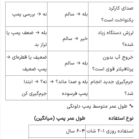
صدای کارکرد
بله → سالم
نه → بررسی پمپ
یکنواخت است؟
لرزش دستگاه زیاد
بله → ضعف پمپ یا
خیر → سالم
شده؟
تراز بد
خروج آب بدون
ضعیف یا قطره‌ای →
بله → سالم
پرتافیلتر قوی است؟
پمپ ضعیف
جرم‌گیری جدید انجام
بله و صدا ماند؟ →
نه؟ → ابتدا
شد؟
پمپ فرسوده
جرم‌گیری کن
🔧 طول عمر متوسط پمپ دلونگی
نوع استفاده
طول عمر پمپ (میانگین)
استفاده روزی ۱–۲ شات
۴–۶ سال