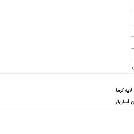
س
لایه کرما
 آسان‌تر