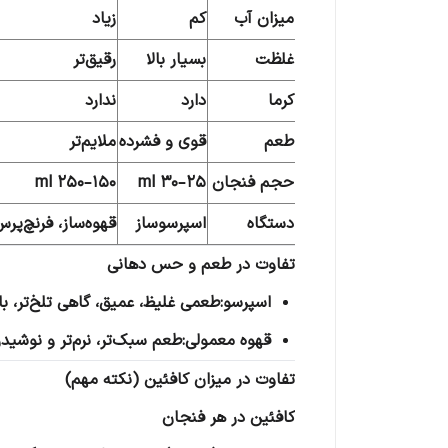
میزان آب
کم
زیاد
غلظت
بسیار بالا
رقیق‌تر
کرما
دارد
ندارد
طعم
قوی و فشرده
ملایم‌تر
حجم فنجان
25–30 ml
150–250 ml
دستگاه
اسپرسوساز
قهوه‌ساز، فرنچ‌پر
تفاوت در طعم و حس دهانی
اسپرسو:طعمی غلیظ، عمیق، گاهی تلخ‌تر، با 
قهوه معمولی:طعم سبک‌تر، نرم‌تر و نوشیدن
تفاوت در میزان کافئین (نکته مهم)
کافئین در هر فنجان