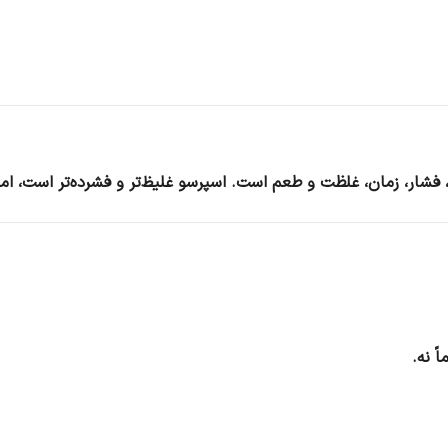
فشار، زمان، غلظت و طعم است. اسپرسو غلیظ‌تر و فشرده‌تر است، اما 
ً نه.