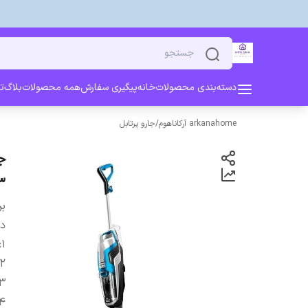
دسته‌بندی محصولات
خانه
پیگیری سفارش
همه محصولات
بلاگ
ت
arkanahome آرکاناهوم
/
جارو پرتابل
3
بر
دس
:
1
2
3
4