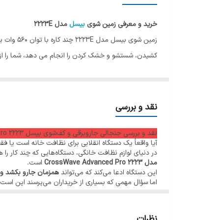
5
خرید و معرفی زمین شوی
بیسل
مدل 2223E
6
کشیدن، شستشو و خشک کردن را انجام می دهد، شما را از 
7
شوی بیسل مدل 2223E برای شما پیشنهاد مناسبی است تا تمیز کردن انواع سطوح را سریع تر و آسان تر انجام دهید.
8
جارو برقی و شستشو به طور همزمان
9
نقد و بررسی
10
نقد و بررسی جنجالی جاروبرقی و کف‌شوی بیسل CrossWave Advanced Pro 2223
آیا واقعاً یک دستگاه انقلابی برای نظافت خانه است یا فقط
11
در دنیای لوازم نظافت خانگی، دستگاه‌هایی که چند کار را
مدل CrossWave Advanced Pro 2223
است.
این دستگاه ادعا می‌کند که می‌تواند
همزمان جارو بکشد و 
12
اما سؤال مهمی که بسیاری از خریداران می‌پرسند این است:
13
نظرات