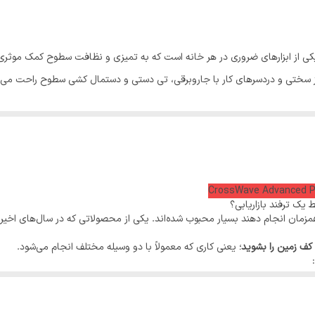
رده مصرف انرژی A
مخزن جداشونده دارد
سختی و دردسرهای کار با جاروبرقی، تی دستی و دستمال کشی سطوح راحت می کند
ظزفیت مخزن آب تمیز 0.8 لیتر
ظرفیت مخزن آب کثیف 0.62 لیتر
میزان صدا 80 دسی بل
سرعت حرکت برس رول 3000 دور در دقیقه
 یک ترفند بازاریابی؟
قابلیت تنظیم مکش موتور دارد
 همزمان انجام دهند بسیار محبوب شده‌اند. یکی از محصولاتی که در سال‌های اخیر
کف زمین را بشوید
؛ یعنی کاری که معمولاً با دو وسیله مختلف انجام می‌شود.
کنترل قدرت الکترونیکی برروی دسته دارد
قابلیت جذب مایعات دارد