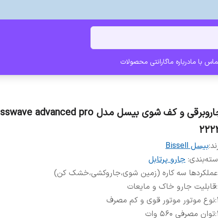
ماس با ما
درباره ما
گارانتی محصولات
جاروبرقی و کف شوی بیسل مدل ave advanced pro
222
ند:
بیسل Bissell
ته‌بندی
:
جارو پرتابل
عملکردها سه کاره (زمین شوی،جاروکشی،خشک کن)
:
قابلیت جارو خاک و مایعات
:
نوع موتور موتور قوی و کم مصرف
:
توان مصرفی 560 وات