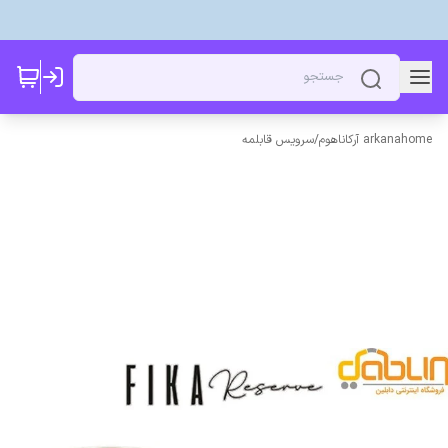
arkanahome آرکاناهوم
/
سرویس قابلمه