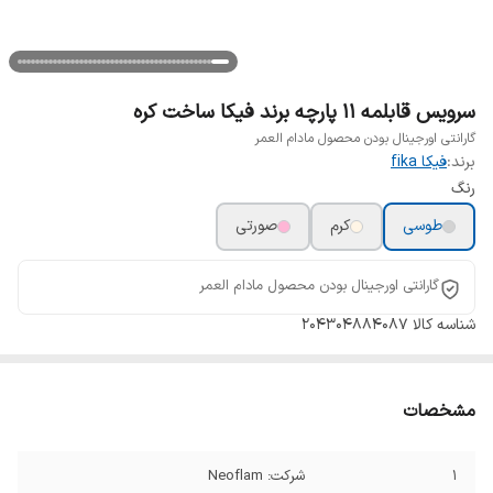
سرویس قابلمه 11 پارچه برند فیکا ساخت کره
گارانتی اورجینال بودن محصول مادام العمر
برند:
فیکا fika
رنگ
طوسی
کرم
صورتی
گارانتی اورجینال بودن محصول مادام العمر
شناسه کالا
204304884087
مشخصات
1
شرکت: Neoflam