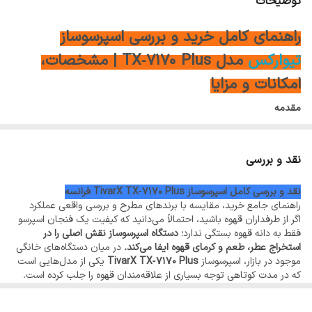
توضیحات
مختلف
راهنمای کامل خرید و بررسی اسپرسوساز
5
قابلیت تنظیم میزان خروجی آب: برای تهیه قهوه
تیوارکس
مدل TX‑7170 Plus | مشخصات،
دلخواه
امکانات و مزایا
6
سیستم پیری فیوژن(پیش دم آوری)
مقدمه
7
رسوب زدایی خودکار
در سال‌های اخیر مصرف قهوه در ایران رشد چشمگیری داشته است و
بسیاری از افراد ترجیح می‌دهند نوشیدنی‌های قهوه را در خانه یا محل کار
8
نقد و بررسی
خروجی آبجوش جداگانه دارد
تهیه کنند. به همین دلیل تقاضا برای دستگاه‌های اسپرسوساز خانگی و نیمه
9
نقد و بررسی کامل اسپرسوساز TivarX TX‑7170 Plus فرانسه
بک واش دارد
حرفه‌ای افزایش پیدا کرده است. در میان برندهای مختلف موجود در بازار،
راهنمای جامع خرید، مقایسه با برندهای مطرح و بررسی واقعی عملکرد
اسپرسوساز تیوارکس مدل TX‑7170 Plus به عنوان یکی از گزینه‌های
اگر از طرفداران قهوه باشید، احتمالاً می‌دانید که کیفیت یک فنجان اسپرسو
10
قابلیت تولید کف شیر دارد
فقط به دانه قهوه بستگی ندارد؛
دستگاه اسپرسوساز نقش اصلی را در
قدرتمند و حرفه‌ای شناخته می‌شود.
استخراج عطر، طعم و کرمای قهوه ایفا می‌کند.
در میان دستگاه‌های خانگی
11
نازل بخار دارد
موجود در بازار، اسپرسوساز
TivarX TX‑7170 Plus
یکی از مدل‌هایی است
که در مدت کوتاهی توجه بسیاری از علاقه‌مندان قهوه را جلب کرده است.
12
پیمانه قهوه دارد