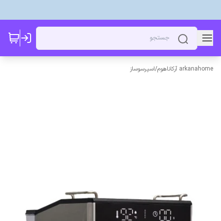
arkanahome آرکاناهوم
/
اسپرسوساز