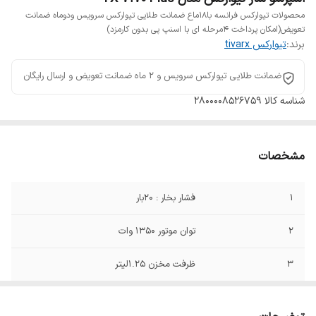
محصولات تیوارکس فرانسه با18ماع ضمانت طلایی تیوارکس سرویس ودوماه ضمانت
تعویض(امکان پرداخت 4مرحله ای با اسنپ پی بدون کارمزد)
برند:
تیوارکس tivarx
ضمانت طلایی تیوارکس سرویس و 2 ماه ضمانت تعویض و ارسال رایگان
شناسه کالا
2800008526759
مشخصات
1
فشار بخار : 20بار
2
توان موتور 1350 وات
3
ظرفت مخزن 1.25لیتر
4
قابلیت تنظیم دما (المنت 3 حالته) تنظیم
میزان حرارت برای تهیه قهوه با غلظت‌های