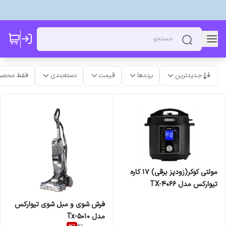
جدیدترین
برندها
قیمت
دسته‌بندی
فقط محصو
مولتی کوکر(زودپز برقی) 17 کاره
تیوارکس مدل TX-4066
فرش شوی و مبل شوی تیوارکس
مدل Tx-5010